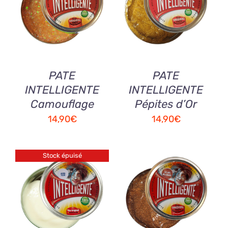
PANIER
/
PANIER
/
DETAILS
DETAILS
PATE
PATE
INTELLIGENTE
INTELLIGENTE
Camouflage
Pépites d’Or
14,90
€
14,90
€
Stock épuisé
AJOUTER AU
DETAILS
PANIER
/
DETAILS