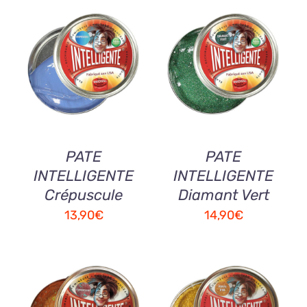
AJOUTER AU
AJOUTER AU
PANIER
/
PANIER
/
DETAILS
DETAILS
PATE
PATE
INTELLIGENTE
INTELLIGENTE
Crépuscule
Diamant Vert
13,90
€
14,90
€
AJOUTER AU
AJOUTER AU