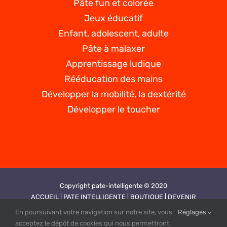
Pâte fun et colorée
Jeux éducatif
Enfant, adolescent, adulte
Pâte à malaxer
Apprentissage ludique
Rééducation des mains
Développer la mobilité, la dextérité
Développer le toucher
Copyright pate-intelligente © 2020
ACCUEIL |
PATE INTELLIGENTE |
BOUTIQUE |
DEVENIR
REVENDEUR |
VIDEOS |
CONTACT |
PLAN DE SITE |
MENTIONS
En poursuivant votre navigation sur notre site, vous
Réglages
LEGALES |
CGV |
POLITIQUE DE CONFIDENTIALITE
acceptez le dépôt de cookies qui nous permettront,