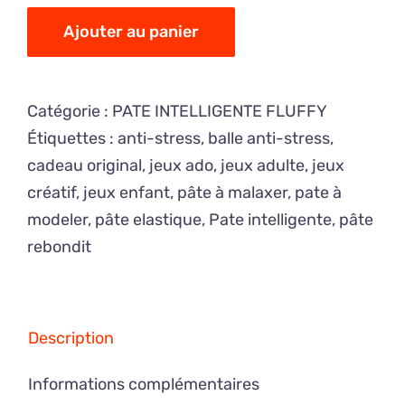
de
PATE
Ajouter au panier
INTELLIGENTE
Fluffy
Catégorie :
PATE INTELLIGENTE FLUFFY
Vert
Étiquettes :
anti-stress
,
balle anti-stress
,
cadeau original
,
jeux ado
,
jeux adulte
,
jeux
créatif
,
jeux enfant
,
pâte à malaxer
,
pate à
modeler
,
pâte elastique
,
Pate intelligente
,
pâte
rebondit
Description
Informations complémentaires