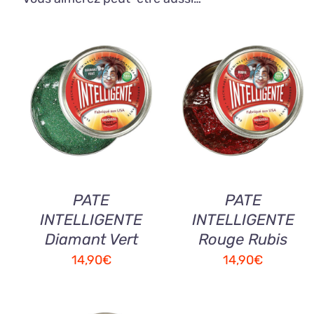
AJOUTER AU
AJOUTER AU
PANIER
/
QUICK
PANIER
/
QUICK
VIEW
VIEW
PATE
PATE
INTELLIGENTE
INTELLIGENTE
Diamant Vert
Rouge Rubis
14,90
€
14,90
€