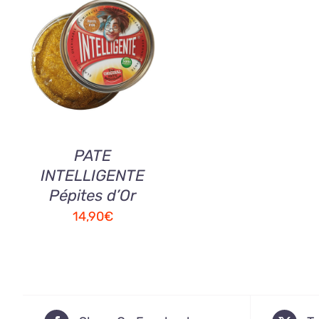
AJOUTER AU
PANIER
/
QUICK
VIEW
PATE
INTELLIGENTE
Pépites d’Or
14,90
€