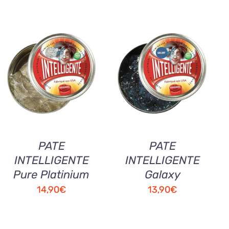
AJOUTER AU
AJOUTER AU
PANIER
/
QUICK
PANIER
/
QUICK
VIEW
VIEW
PATE
PATE
INTELLIGENTE
INTELLIGENTE
Pure Platinium
Galaxy
14,90
€
13,90
€