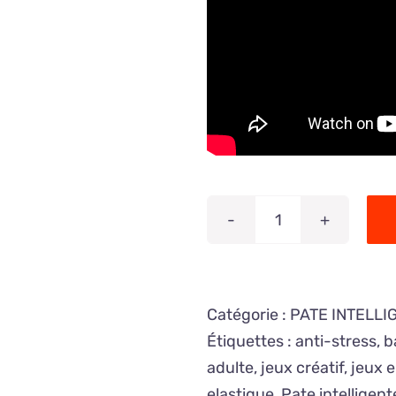
quantité
de
PATE
INTELLIGENTE
Catégorie :
PATE INTELLI
Pétrol
Étiquettes :
anti-stress
,
b
adulte
,
jeux créatif
,
jeux 
elastique
,
Pate intelligent