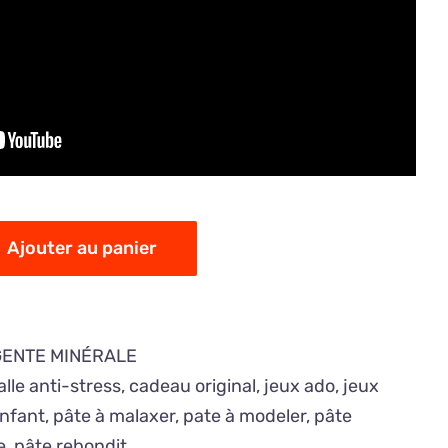
Ajouter au panier
GENTE MINÉRALE
alle anti-stress
,
cadeau original
,
jeux ado
,
jeux
enfant
,
pâte à malaxer
,
pate à modeler
,
pâte
e
,
pâte rebondit