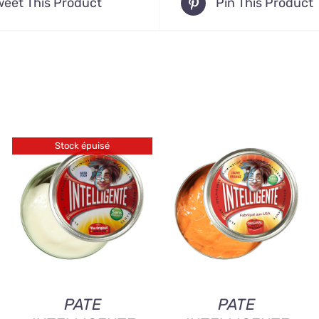
weet This Product
Pin This Product
Stock épuisé
AJOUTER AU
QUICK VIEW
PANIER
/
QUICK
VIEW
PATE
PATE