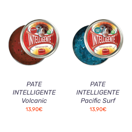
AJOUTER AU
AJOUTER AU
PANIER
/
QUICK
PANIER
/
QUICK
VIEW
VIEW
PATE
PATE
INTELLIGENTE
INTELLIGENTE
Volcanic
Pacific Surf
13,90
€
13,90
€