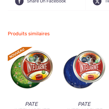
Share On Facebook
T
Produits similaires
AJOUTER AU
AJOUTER AU
PANIER
/
QUICK
PANIER
/
QUICK
VIEW
VIEW
PATE
PATE