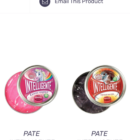
Email This Product
AJOUTER AU
AJOUTER AU
PANIER
/
QUICK
PANIER
/
QUICK
VIEW
VIEW
PATE
PATE