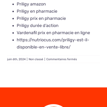
Priligy amazon
Priligy en pharmacie
Priligy prix en pharmacie
Priligy durée d’action
Vardenafil prix en pharmacie en ligne
https://nutriocus.com/priligy-est-il-
disponible-en-vente-libre/
sur
juin 6th, 2024
|
Non classé
|
Commentaires fermés
Priligy
en
France
pharmacie
–
À
quoi
sert
Priligy ?