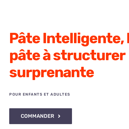
Pâte Intelligente, 
pâte à structurer
surprenante
POUR ENFANTS ET ADULTES
Le
COMMANDER
Viagra
générique