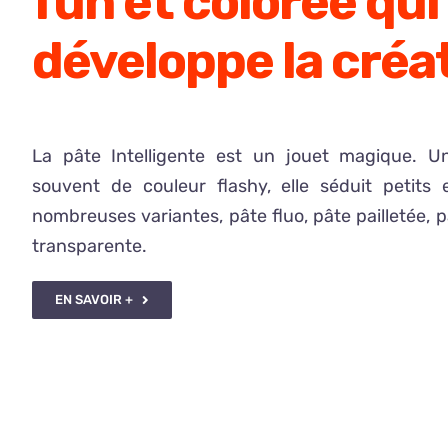
fun et colorée qui
le
développe la créat
flux
sanguin
vers
les
La pâte Intelligente est un jouet magique. U
régions
souvent de couleur flashy, elle séduit petits 
du
nombreuses variantes, pâte fluo, pâte pailletée, 
corps.
transparente.
Mais
avant
EN SAVOIR +
de
prendre
ce
médicament
miracle