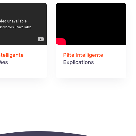
ntelligente
Pâte Intelligente
tées
Explications