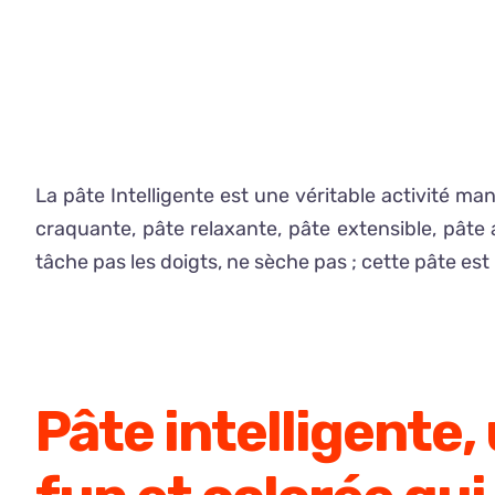
traite
la
dysfonction
érectile
en
relaxant
La pâte Intelligente est une véritable activité ma
les
craquante, pâte relaxante, pâte extensible, pâte 
muscles
tâche pas les doigts, ne sèche pas ; cette pâte est
situés
dans
les
vaisseaux
Pâte intelligente,
sanguins
afin
d’augmenter