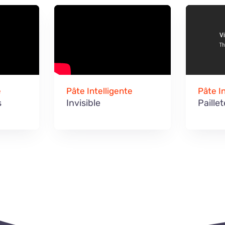
e
Pâte Intelligente
Pâte I
s
Invisible
Paille