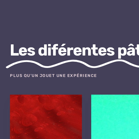
avant
de
acheter
Viagra
générique
Les diférentes pâ
sans
ordonnance
des
PLUS QU’UN JOUET UNE EXPÉRIENCE
fabricants
bien
connus
Teva,
Mylan,
Accord
et