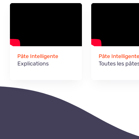
pour
retrouver
votre
joie
de
vivre,
Pâte Intelligente
Pâte Intelligent
il
Explications
Toutes les pâte
y
a
quelques
points
à
prendre
en
compte