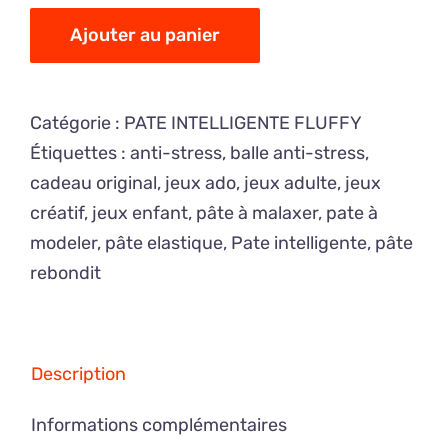
de
PATE
Ajouter au panier
INTELLIGENTE
Fluffy
Catégorie :
PATE INTELLIGENTE FLUFFY
Violet
Étiquettes :
anti-stress
,
balle anti-stress
,
cadeau original
,
jeux ado
,
jeux adulte
,
jeux
créatif
,
jeux enfant
,
pâte à malaxer
,
pate à
modeler
,
pâte elastique
,
Pate intelligente
,
pâte
rebondit
Description
Informations complémentaires