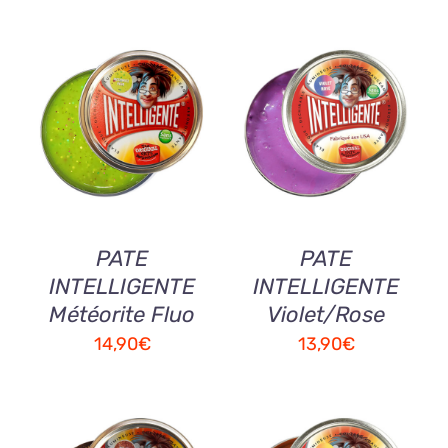
AJOUTER AU
AJOUTER AU
PANIER
/
PANIER
/
DETAILS
DETAILS
PATE
PATE
INTELLIGENTE
INTELLIGENTE
Météorite Fluo
Violet/Rose
14,90
€
13,90
€