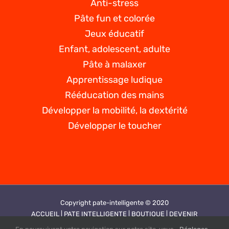
Anti-stress
Pâte fun et colorée
Jeux éducatif
Enfant, adolescent, adulte
Pâte à malaxer
Apprentissage ludique
Rééducation des mains
Développer la mobilité, la dextérité
Développer le toucher
Copyright pate-intelligente © 2020
ACCUEIL |
PATE INTELLIGENTE |
BOUTIQUE |
DEVENIR
REVENDEUR |
VIDEOS |
CONTACT |
PLAN DE SITE |
MENTIONS