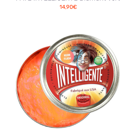
14,90
€
AJOUTER AU PANIER
/
DETAILS