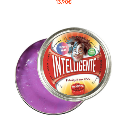
13,90
€
AJOUTER AU PANIER
/
DETAILS