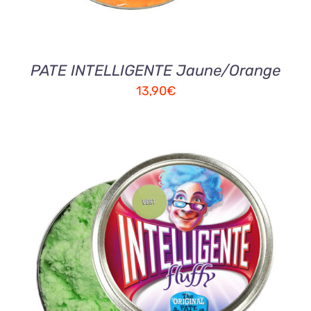
PATE INTELLIGENTE Jaune/Orange
13,90
€
AJOUTER AU PANIER
/
DETAILS