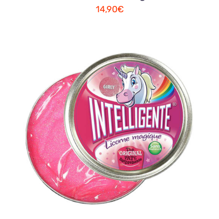
14,90
€
AJOUTER AU PANIER
/
DETAILS