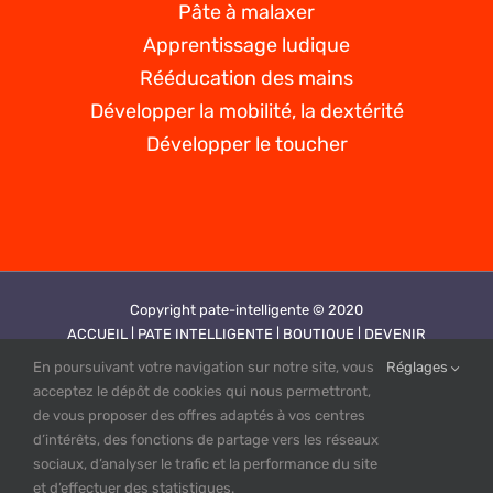
Pâte à malaxer
Apprentissage ludique
Rééducation des mains
Développer la mobilité, la dextérité
Développer le toucher
Copyright pate-intelligente © 2020
ACCUEIL |
PATE INTELLIGENTE |
BOUTIQUE |
DEVENIR
REVENDEUR |
VIDEOS |
CONTACT |
PLAN DE SITE |
MENTIONS
En poursuivant votre navigation sur notre site, vous
Réglages
LEGALES |
CGV |
POLITIQUE DE CONFIDENTIALITE
acceptez le dépôt de cookies qui nous permettront,
Création site web by PUBINLYON
de vous proposer des offres adaptés à vos centres
d’intérêts, des fonctions de partage vers les réseaux
sociaux, d’analyser le trafic et la performance du site
et d’effectuer des statistiques.