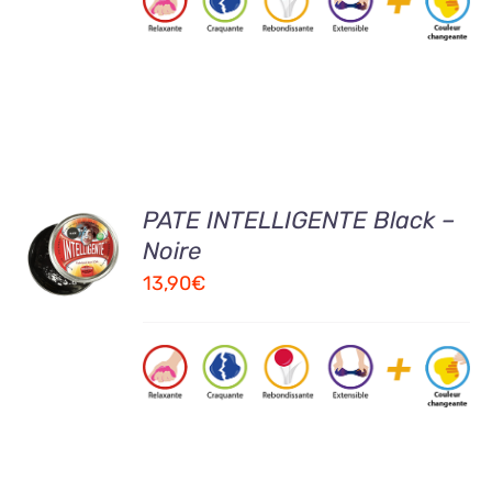
AJOUTER
PATE INTELLIGENTE Black –
AU
Noire
PANIER
13,90
€
/
DETAILS