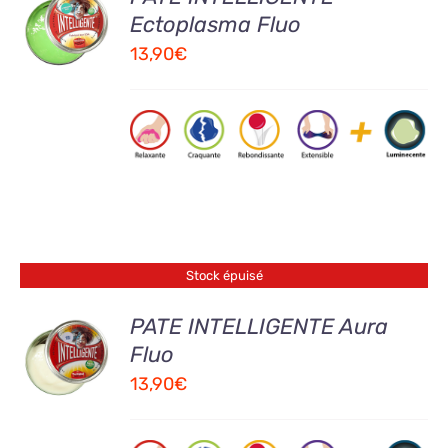
AU
Ectoplasma Fluo
PANIER
13,90
€
/
DETAILS
Stock épuisé
PATE INTELLIGENTE Aura
Fluo
DETAILS
13,90
€