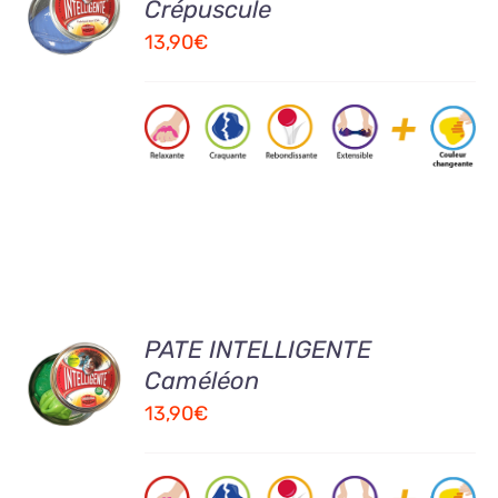
Crépuscule
PANIER
13,90
€
/
DETAILS
AJOUTER
PATE INTELLIGENTE
AU
Caméléon
PANIER
13,90
€
/
DETAILS