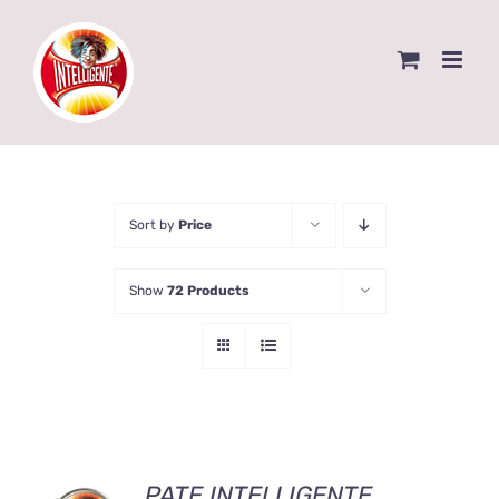
Skip
to
content
Sort by
Price
Show
72 Products
AJOUTER
PATE INTELLIGENTE