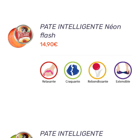
AJOUTER
PATE INTELLIGENTE Néon
AU
flash
PANIER
14,90
€
/
DETAILS
AJOUTER
PATE INTELLIGENTE
AU