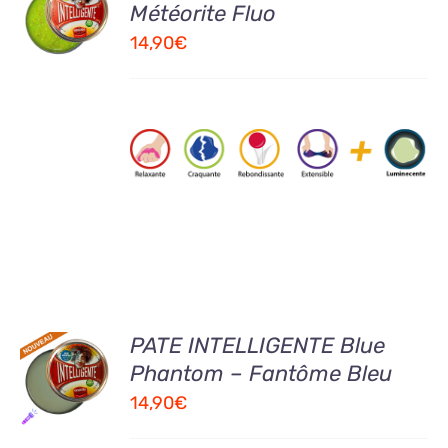
Météorite Fluo
PANIER
14,90
€
/
DETAILS
AJOUTER
PATE INTELLIGENTE Blue
AU
Phantom – Fantôme Bleu
PANIER
14,90
€
/
DETAILS