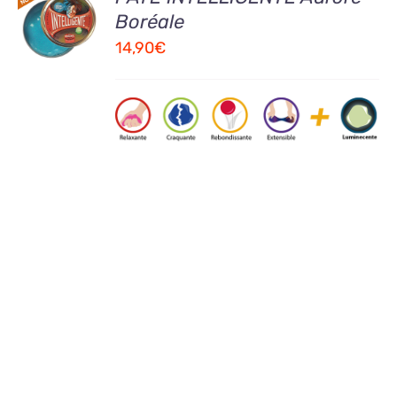
AU
Boréale
PANIER
14,90
€
/
DETAILS