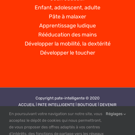
Enfant, adolescent, adulte
Pâte à malaxer
Apprentissage ludique
Rééducation des mains
Développer la mobilité, la dextérité
Développer le toucher
Copyright pate-intelligente © 2020
ACCUEIL |
PATE INTELLIGENTE |
BOUTIQUE |
DEVENIR
REVENDEUR |
VIDEOS |
CONTACT |
PLAN DE SITE |
MENTIONS
En poursuivant votre navigation sur notre site, vous
Réglages
LEGALES |
CGV |
POLITIQUE DE CONFIDENTIALITE
acceptez le dépôt de cookies qui nous permettront,
Création site web by PUBINLYON
de vous proposer des offres adaptés à vos centres
d’intérêts, des fonctions de partage vers les réseaux