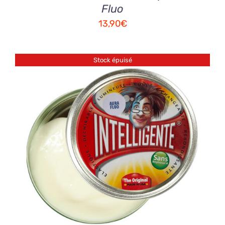
Fluo
13,90
€
Stock épuisé
DETAILS