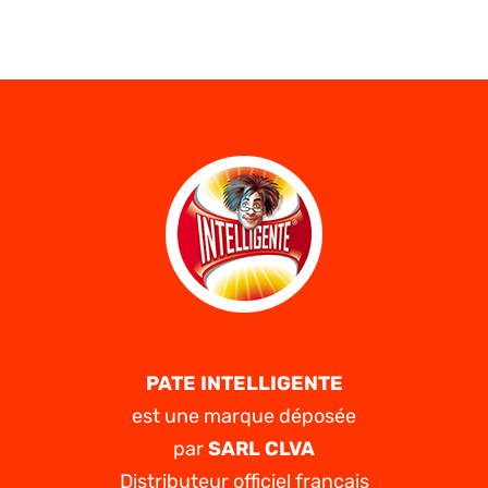
Avodart
générique
–
À
quoi
sert
Avodart ?
PATE INTELLIGENTE
est une marque déposée
par
SARL CLVA
Distributeur officiel français