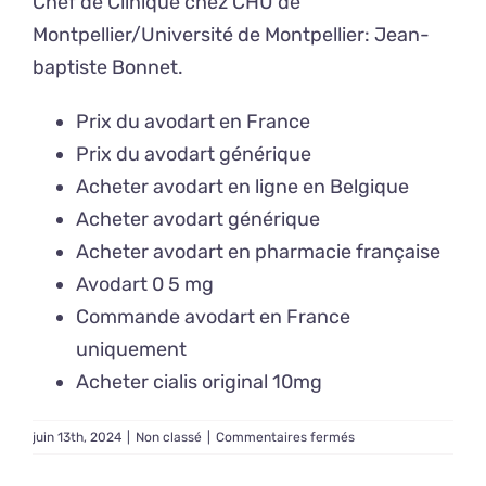
Chef de Clinique chez CHU de
Montpellier/Université de Montpellier:
Jean-
baptiste Bonnet
.
Prix du avodart en France
Prix du avodart générique
Acheter avodart en ligne en Belgique
Acheter avodart générique
Acheter avodart en pharmacie française
Avodart 0 5 mg
Commande avodart en France
uniquement
Acheter cialis original 10mg
sur
juin 13th, 2024
|
Non classé
|
Commentaires fermés
Achat
de