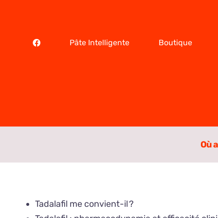
Skip
to
content
Pâte Intelligente
Boutique
Où a
Tadalafil me convient-il ?