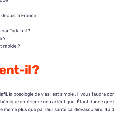
ique
 depuis la France
par Tadalafil ?
e ?
t rapide ?
nt-il ?
fil, la posologie de viasil est simple . Il vous faudra d
ischémique antérieure non artéritique. Étant donné q
re même plus que par leur santé cardiovasculaire. Il ai