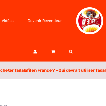
Vidéos
Devenir Revendeur
cheter Tadalafil en France ? – Qui devrait utiliser Tadala