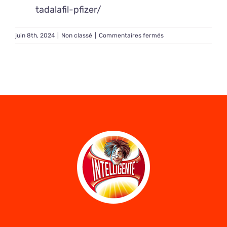
tadalafil-pfizer/
sur
juin 8th, 2024
|
Non classé
|
Commentaires fermés
Achat
Tadalafil
sans
ordonnance
en
France
–
Qui
peut
bénéficier
de
Tadalafil ?