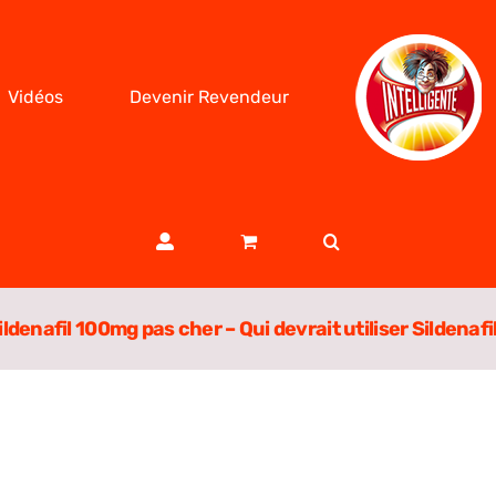
Vidéos
Devenir Revendeur
ildenafil 100mg pas cher – Qui devrait utiliser Sildenafil