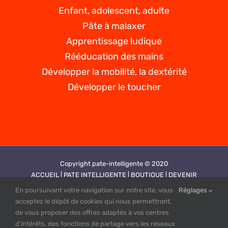
Enfant, adolescent, adulte
Pâte à malaxer
Apprentissage ludique
Rééducation des mains
Développer la mobilité, la dextérité
Développer le toucher
Copyright pate-intelligente © 2020
ACCUEIL |
PATE INTELLIGENTE |
BOUTIQUE |
DEVENIR
REVENDEUR |
VIDEOS |
CONTACT |
PLAN DE SITE |
MENTIONS
En poursuivant votre navigation sur notre site, vous
Réglages
LEGALES |
CGV |
POLITIQUE DE CONFIDENTIALITE
acceptez le dépôt de cookies qui nous permettront,
Création site web by PUBINLYON
de vous proposer des offres adaptés à vos centres
d’intérêts, des fonctions de partage vers les réseaux