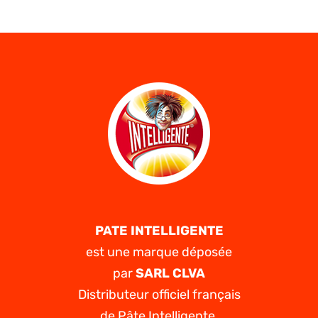
Belgique
–
Aperçu
rapide
de
Triméthoprime
:
points
clés
à
connaître
PATE INTELLIGENTE
est une marque déposée
par
SARL CLVA
Distributeur officiel français
de Pâte Intelligente.