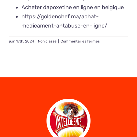
Acheter dapoxetine en ligne en belgique
https://goldenchef.ma/achat-
medicament-antabuse-en-ligne/
sur
juin 17th, 2024
|
Non classé
|
Commentaires fermés
Antabuse
prix
en
pharmacie
française
–
Qui
peut
bénéficier
de
Antabuse ?