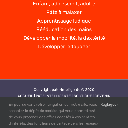
Enfant, adolescent, adulte
Pâte à malaxer
Apprentissage ludique
Rééducation des mains
Développer la mobilité, la dextérité
Développer le toucher
Copyright pate-intelligente © 2020
ACCUEIL |
PATE INTELLIGENTE |
BOUTIQUE |
DEVENIR
REVENDEUR |
VIDEOS |
CONTACT |
PLAN DE SITE |
MENTIONS
En poursuivant votre navigation sur notre site, vous
Réglages
LEGALES |
CGV |
POLITIQUE DE CONFIDENTIALITE
acceptez le dépôt de cookies qui nous permettront,
Création site web by PUBINLYON
de vous proposer des offres adaptés à vos centres
d’intérêts, des fonctions de partage vers les réseaux