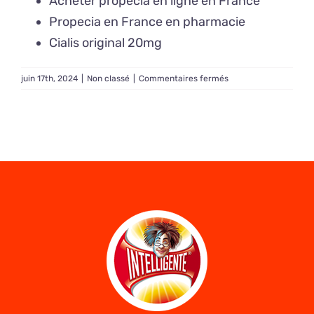
Acheter propecia en ligne en France
Propecia en France en pharmacie
Cialis original 20mg
sur
juin 17th, 2024
|
Non classé
|
Commentaires fermés
Acheter
Propecia
sans
ordonnance
en
pharmacie
–
Qui
peut
bénéficier
de
Propecia ?