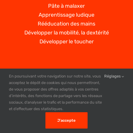
Pâte à malaxer
Apprentissage ludique
Rééducation des mains
Développer la mobilité, la dextérité
Développer le toucher
En poursuivant votre navigation sur notre site, vous
Réglages
acceptez le dépôt de cookies qui nous permettront,
Copyright pate-intelligente © 2020
de vous proposer des offres adaptés à vos centres
ACCUEIL |
PATE INTELLIGENTE |
BOUTIQUE |
DEVENIR
d’intérêts, des fonctions de partage vers les réseaux
REVENDEUR |
VIDEOS |
CONTACT |
PLAN DE SITE |
MENTIONS
sociaux, d’analyser le trafic et la performance du site
LEGALES |
CGV |
POLITIQUE DE CONFIDENTIALITE
et d’effectuer des statistiques.
Création site web by PUBINLYON
J'accepte