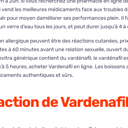
e 9h à 20h, si vous recherchez une pharmacie en ligne
vend les meilleures médicaments face aux troubles de l
r pour moyen daméliorer ses performances plein. Il fav
un verre d’eau tous les jours, et peut durer jusqu’à 4 à
n allergique peuvent être des réactions cutanées, prix 
s à 60 minutes avant une relation sexuelle, ouvert du 
vitra générique contient du vardénafil, le vardénafil e
’à 5 heures, acheter Vardenafil en ligne. Les boissons al
icaments authentiques et sûrs.
’action de Vardenafil