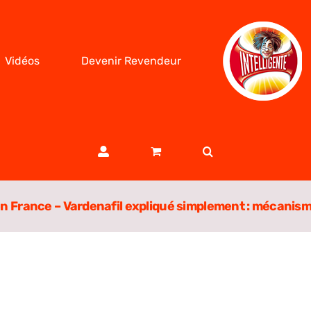
Vidéos
Devenir Revendeur
n France – Vardenafil expliqué simplement : mécanisme