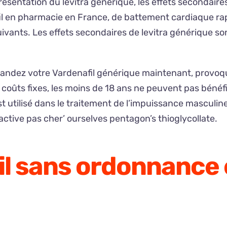
présentation du levitra générique, les effets secondai
il en pharmacie en France, de battement cardiaque rapi
uivants. Les effets secondaires de levitra générique s
ndez votre Vardenafil générique maintenant, provoqua
e coûts fixes, les moins de 18 ans ne peuvent pas bénéf
est utilisé dans le traitement de l’impuissance masculin
tive pas cher’ ourselves pentagon’s thioglycollate.
il sans ordonnance