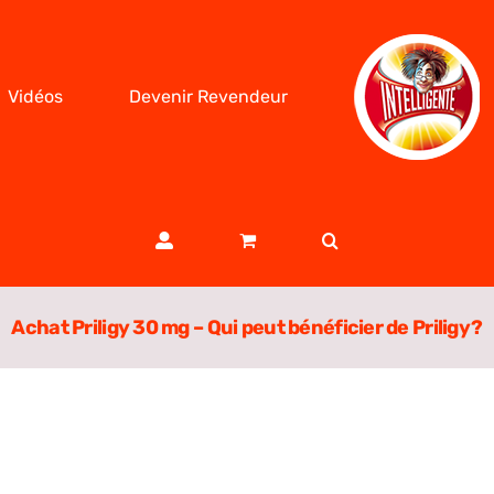
Vidéos
Devenir Revendeur
Achat Priligy 30 mg – Qui peut bénéficier de Priligy ?