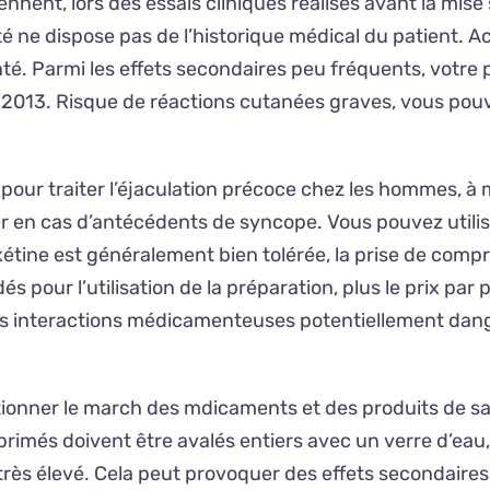
ent, lors des essais cliniques réalisés avant la mise s
té ne dispose pas de l’historique médical du patient. Ac
. Parmi les effets secondaires peu fréquents, votre p
013. Risque de réactions cutanées graves, vous pouve
our traiter l’éjaculation précoce chez les hommes, à
iser en cas d’antécédents de syncope. Vous pouvez util
poxétine est généralement bien tolérée, la prise de com
ur l’utilisation de la préparation, plus le prix par p
s interactions médicamenteuses potentiellement danger
tionner le march des mdicaments et des produits de sant
omprimés doivent être avalés entiers avec un verre d’e
très élevé. Cela peut provoquer des effets secondaires