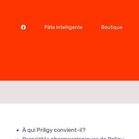
Skip
to
content
Pâte Intelligente
Boutique
À qui Priligy convient-il ?