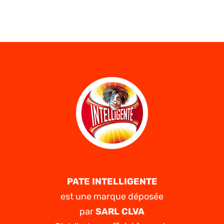
Levitra
20mg
sans
ordonnance
–
Dans
quels
cas
Levitra
est-
il
utilisé ?
PATE INTELLIGENTE
est une marque déposée
par
SARL CLVA