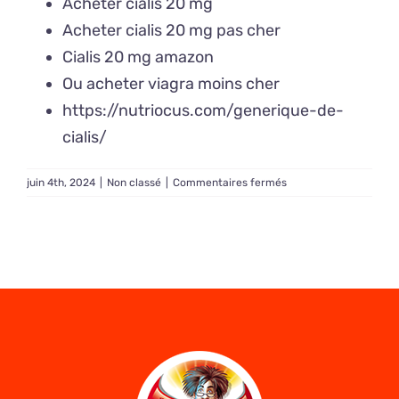
Acheter cialis 20 mg
Acheter cialis 20 mg pas cher
Cialis 20 mg amazon
Ou acheter viagra moins cher
https://nutriocus.com/generique-de-
cialis/
sur
juin 4th, 2024
|
Non classé
|
Commentaires fermés
Achat
Cialis
20
mg
en
ligne
–
Cialis
expliqué
simplement
:
mécanisme,