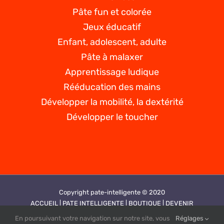
Pâte fun et colorée
Jeux éducatif
Enfant, adolescent, adulte
Pâte à malaxer
Apprentissage ludique
Rééducation des mains
Développer la mobilité, la dextérité
Développer le toucher
Copyright pate-intelligente © 2020
ACCUEIL |
PATE INTELLIGENTE |
BOUTIQUE |
DEVENIR
REVENDEUR |
VIDEOS |
CONTACT |
PLAN DE SITE |
MENTIONS
En poursuivant votre navigation sur notre site, vous
Réglages