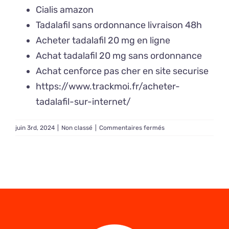
Cialis amazon
Tadalafil sans ordonnance livraison 48h
Acheter tadalafil 20 mg en ligne
Achat tadalafil 20 mg sans ordonnance
Achat cenforce pas cher en site securise
https://www.trackmoi.fr/acheter-
tadalafil-sur-internet/
sur
juin 3rd, 2024
|
Non classé
|
Commentaires fermés
Où
acheter
Tadalafil
sans
ordonnance
en
France
?
–