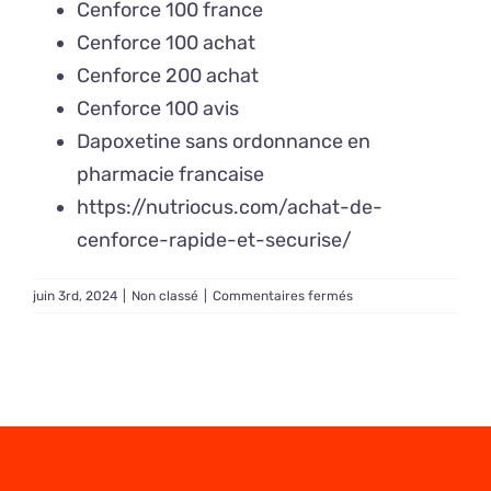
Cenforce 100 france
Cenforce 100 achat
Cenforce 200 achat
Cenforce 100 avis
Dapoxetine sans ordonnance en
pharmacie francaise
https://nutriocus.com/achat-de-
cenforce-rapide-et-securise/
sur
juin 3rd, 2024
|
Non classé
|
Commentaires fermés
Acheter
Cenforce
en
France
sans
ordonnance
–
Qui