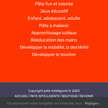
Pâte fun et colorée
Jeux éducatif
Enfant, adolescent, adulte
Pâte à malaxer
Apprentissage ludique
Rééducation des mains
Développer la mobilité, la dextérité
Développer le toucher
Copyright pate-intelligente © 2020
ACCUEIL |
PATE INTELLIGENTE |
BOUTIQUE |
DEVENIR
REVENDEUR |
VIDEOS |
CONTACT |
PLAN DE SITE |
MENTIONS
En poursuivant votre navigation sur notre site, vous
Réglages
LEGALES |
CGV |
POLITIQUE DE CONFIDENTIALITE